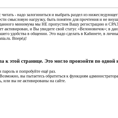
 читать - надо залогиниться и выбрать раздел из нижеследующег
ести смысловую нагрузку, быть понятен для прочтения и не в
ез данного минимума мы НЕ пропустим Вашу регистрацию и СРАЗ
дет активирован, и Вы увидите свой статус «Велоновичок»; в да
шего удобства в общении. Это надо сделать в Кабинете, в личны
ia.ru. Вперёд!
па к этой странице. Это могло произойти по одной
и пароль и попробуйте ещё раз.
е. Возможно, вы пытаетесь обратиться к функциям администрато
, или вы не активированы на сайте.