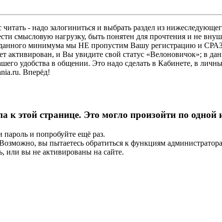
 читать - надо залогиниться и выбрать раздел из нижеследующег
ести смысловую нагрузку, быть понятен для прочтения и не в
ез данного минимума мы НЕ пропустим Вашу регистрацию и СРАЗ
дет активирован, и Вы увидите свой статус «Велоновичок»; в да
шего удобства в общении. Это надо сделать в Кабинете, в личны
ia.ru. Вперёд!
па к этой странице. Это могло произойти по одной
и пароль и попробуйте ещё раз.
е. Возможно, вы пытаетесь обратиться к функциям администрато
, или вы не активированы на сайте.