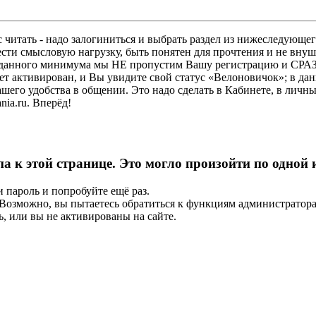
 читать - надо залогиниться и выбрать раздел из нижеследующег
ести смысловую нагрузку, быть понятен для прочтения и не в
ез данного минимума мы НЕ пропустим Вашу регистрацию и СРАЗ
дет активирован, и Вы увидите свой статус «Велоновичок»; в да
шего удобства в общении. Это надо сделать в Кабинете, в личны
ia.ru. Вперёд!
па к этой странице. Это могло произойти по одной
и пароль и попробуйте ещё раз.
е. Возможно, вы пытаетесь обратиться к функциям администрато
, или вы не активированы на сайте.