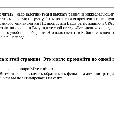
 читать - надо залогиниться и выбрать раздел из нижеследующег
ести смысловую нагрузку, быть понятен для прочтения и не в
ез данного минимума мы НЕ пропустим Вашу регистрацию и СРАЗ
дет активирован, и Вы увидите свой статус «Велоновичок»; в да
шего удобства в общении. Это надо сделать в Кабинете, в личны
ia.ru. Вперёд!
па к этой странице. Это могло произойти по одной
и пароль и попробуйте ещё раз.
е. Возможно, вы пытаетесь обратиться к функциям администрато
, или вы не активированы на сайте.