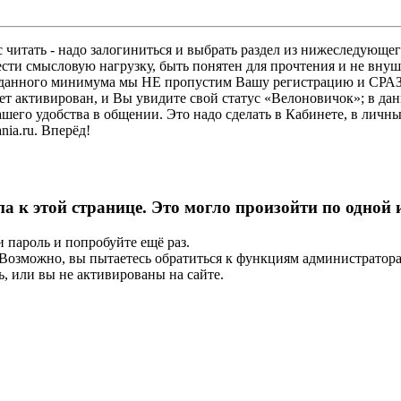
 читать - надо залогиниться и выбрать раздел из нижеследующег
ести смысловую нагрузку, быть понятен для прочтения и не в
ез данного минимума мы НЕ пропустим Вашу регистрацию и СРАЗ
дет активирован, и Вы увидите свой статус «Велоновичок»; в да
шего удобства в общении. Это надо сделать в Кабинете, в личны
ia.ru. Вперёд!
па к этой странице. Это могло произойти по одной
и пароль и попробуйте ещё раз.
е. Возможно, вы пытаетесь обратиться к функциям администрато
, или вы не активированы на сайте.