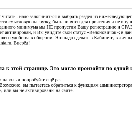
 читать - надо залогиниться и выбрать раздел из нижеследующег
ести смысловую нагрузку, быть понятен для прочтения и не в
ез данного минимума мы НЕ пропустим Вашу регистрацию и СРАЗ
дет активирован, и Вы увидите свой статус «Велоновичок»; в да
шего удобства в общении. Это надо сделать в Кабинете, в личны
ia.ru. Вперёд!
па к этой странице. Это могло произойти по одной
и пароль и попробуйте ещё раз.
е. Возможно, вы пытаетесь обратиться к функциям администрато
, или вы не активированы на сайте.