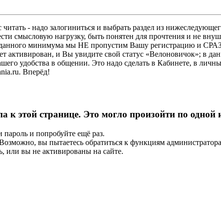
 читать - надо залогиниться и выбрать раздел из нижеследующег
ести смысловую нагрузку, быть понятен для прочтения и не в
ез данного минимума мы НЕ пропустим Вашу регистрацию и СРАЗ
дет активирован, и Вы увидите свой статус «Велоновичок»; в да
шего удобства в общении. Это надо сделать в Кабинете, в личны
ia.ru. Вперёд!
па к этой странице. Это могло произойти по одной
и пароль и попробуйте ещё раз.
е. Возможно, вы пытаетесь обратиться к функциям администрато
, или вы не активированы на сайте.