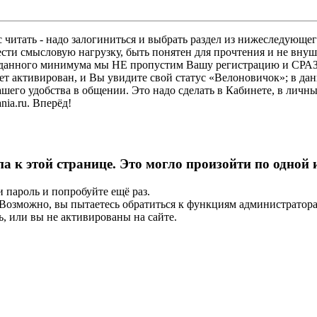
 читать - надо залогиниться и выбрать раздел из нижеследующег
ести смысловую нагрузку, быть понятен для прочтения и не в
ез данного минимума мы НЕ пропустим Вашу регистрацию и СРАЗ
дет активирован, и Вы увидите свой статус «Велоновичок»; в да
шего удобства в общении. Это надо сделать в Кабинете, в личны
ia.ru. Вперёд!
па к этой странице. Это могло произойти по одной
и пароль и попробуйте ещё раз.
е. Возможно, вы пытаетесь обратиться к функциям администрато
, или вы не активированы на сайте.