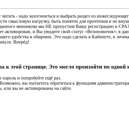
 читать - надо залогиниться и выбрать раздел из нижеследующег
ести смысловую нагрузку, быть понятен для прочтения и не в
ез данного минимума мы НЕ пропустим Вашу регистрацию и СРАЗ
дет активирован, и Вы увидите свой статус «Велоновичок»; в да
шего удобства в общении. Это надо сделать в Кабинете, в личны
ia.ru. Вперёд!
па к этой странице. Это могло произойти по одной
и пароль и попробуйте ещё раз.
е. Возможно, вы пытаетесь обратиться к функциям администрато
, или вы не активированы на сайте.