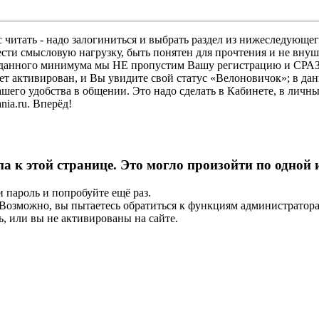
 читать - надо залогиниться и выбрать раздел из нижеследующег
ести смысловую нагрузку, быть понятен для прочтения и не в
ез данного минимума мы НЕ пропустим Вашу регистрацию и СРАЗ
дет активирован, и Вы увидите свой статус «Велоновичок»; в да
шего удобства в общении. Это надо сделать в Кабинете, в личны
ia.ru. Вперёд!
па к этой странице. Это могло произойти по одной
и пароль и попробуйте ещё раз.
е. Возможно, вы пытаетесь обратиться к функциям администрато
, или вы не активированы на сайте.