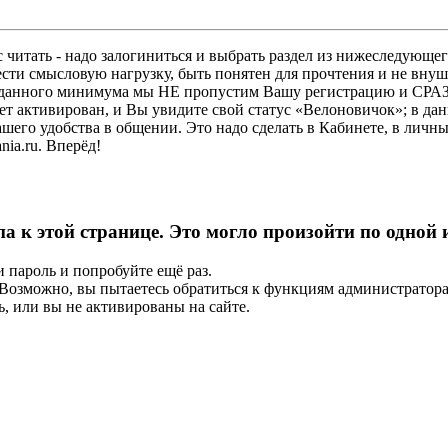
 читать - надо залогиниться и выбрать раздел из нижеследующег
ести смысловую нагрузку, быть понятен для прочтения и не в
ез данного минимума мы НЕ пропустим Вашу регистрацию и СРАЗ
дет активирован, и Вы увидите свой статус «Велоновичок»; в да
шего удобства в общении. Это надо сделать в Кабинете, в личны
ia.ru. Вперёд!
па к этой странице. Это могло произойти по одной
и пароль и попробуйте ещё раз.
е. Возможно, вы пытаетесь обратиться к функциям администрато
, или вы не активированы на сайте.