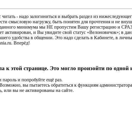
 читать - надо залогиниться и выбрать раздел из нижеследующег
ести смысловую нагрузку, быть понятен для прочтения и не в
ез данного минимума мы НЕ пропустим Вашу регистрацию и СРАЗ
дет активирован, и Вы увидите свой статус «Велоновичок»; в да
шего удобства в общении. Это надо сделать в Кабинете, в личны
ia.ru. Вперёд!
па к этой странице. Это могло произойти по одной
и пароль и попробуйте ещё раз.
е. Возможно, вы пытаетесь обратиться к функциям администрато
, или вы не активированы на сайте.