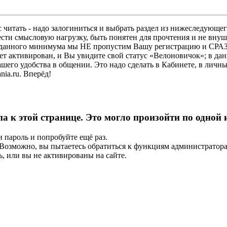
 читать - надо залогиниться и выбрать раздел из нижеследующег
ести смысловую нагрузку, быть понятен для прочтения и не в
ез данного минимума мы НЕ пропустим Вашу регистрацию и СРАЗ
дет активирован, и Вы увидите свой статус «Велоновичок»; в да
шего удобства в общении. Это надо сделать в Кабинете, в личны
ia.ru. Вперёд!
па к этой странице. Это могло произойти по одной
и пароль и попробуйте ещё раз.
е. Возможно, вы пытаетесь обратиться к функциям администрато
, или вы не активированы на сайте.