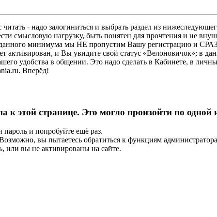
 читать - надо залогиниться и выбрать раздел из нижеследующег
ести смысловую нагрузку, быть понятен для прочтения и не в
ез данного минимума мы НЕ пропустим Вашу регистрацию и СРАЗ
дет активирован, и Вы увидите свой статус «Велоновичок»; в да
шего удобства в общении. Это надо сделать в Кабинете, в личны
ia.ru. Вперёд!
па к этой странице. Это могло произойти по одной
и пароль и попробуйте ещё раз.
е. Возможно, вы пытаетесь обратиться к функциям администрато
, или вы не активированы на сайте.