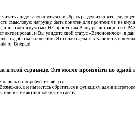
 читать - надо залогиниться и выбрать раздел из нижеследующег
ести смысловую нагрузку, быть понятен для прочтения и не в
ез данного минимума мы НЕ пропустим Вашу регистрацию и СРАЗ
дет активирован, и Вы увидите свой статус «Велоновичок»; в да
шего удобства в общении. Это надо сделать в Кабинете, в личны
ia.ru. Вперёд!
па к этой странице. Это могло произойти по одной
и пароль и попробуйте ещё раз.
е. Возможно, вы пытаетесь обратиться к функциям администрато
, или вы не активированы на сайте.