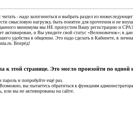
 читать - надо залогиниться и выбрать раздел из нижеследующег
ести смысловую нагрузку, быть понятен для прочтения и не в
ез данного минимума мы НЕ пропустим Вашу регистрацию и СРАЗ
дет активирован, и Вы увидите свой статус «Велоновичок»; в да
шего удобства в общении. Это надо сделать в Кабинете, в личны
ia.ru. Вперёд!
па к этой странице. Это могло произойти по одной
и пароль и попробуйте ещё раз.
е. Возможно, вы пытаетесь обратиться к функциям администрато
, или вы не активированы на сайте.