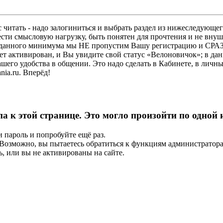
 читать - надо залогиниться и выбрать раздел из нижеследующег
ести смысловую нагрузку, быть понятен для прочтения и не в
ез данного минимума мы НЕ пропустим Вашу регистрацию и СРАЗ
дет активирован, и Вы увидите свой статус «Велоновичок»; в да
шего удобства в общении. Это надо сделать в Кабинете, в личны
ia.ru. Вперёд!
па к этой странице. Это могло произойти по одной
и пароль и попробуйте ещё раз.
е. Возможно, вы пытаетесь обратиться к функциям администрато
, или вы не активированы на сайте.