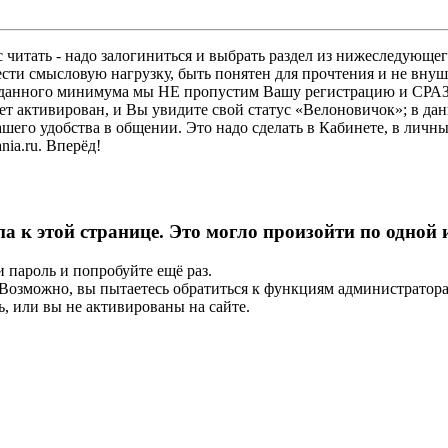
 читать - надо залогиниться и выбрать раздел из нижеследующег
ести смысловую нагрузку, быть понятен для прочтения и не в
ез данного минимума мы НЕ пропустим Вашу регистрацию и СРАЗ
дет активирован, и Вы увидите свой статус «Велоновичок»; в да
шего удобства в общении. Это надо сделать в Кабинете, в личны
ia.ru. Вперёд!
па к этой странице. Это могло произойти по одной
и пароль и попробуйте ещё раз.
е. Возможно, вы пытаетесь обратиться к функциям администрато
, или вы не активированы на сайте.