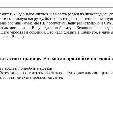
 читать - надо залогиниться и выбрать раздел из нижеследующег
ести смысловую нагрузку, быть понятен для прочтения и не в
ез данного минимума мы НЕ пропустим Вашу регистрацию и СРАЗ
дет активирован, и Вы увидите свой статус «Велоновичок»; в да
шего удобства в общении. Это надо сделать в Кабинете, в личны
ia.ru. Вперёд!
па к этой странице. Это могло произойти по одной
и пароль и попробуйте ещё раз.
е. Возможно, вы пытаетесь обратиться к функциям администрато
, или вы не активированы на сайте.