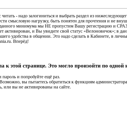
 читать - надо залогиниться и выбрать раздел из нижеследующег
ести смысловую нагрузку, быть понятен для прочтения и не в
ез данного минимума мы НЕ пропустим Вашу регистрацию и СРАЗ
дет активирован, и Вы увидите свой статус «Велоновичок»; в да
шего удобства в общении. Это надо сделать в Кабинете, в личны
ia.ru. Вперёд!
па к этой странице. Это могло произойти по одной
и пароль и попробуйте ещё раз.
е. Возможно, вы пытаетесь обратиться к функциям администрато
, или вы не активированы на сайте.