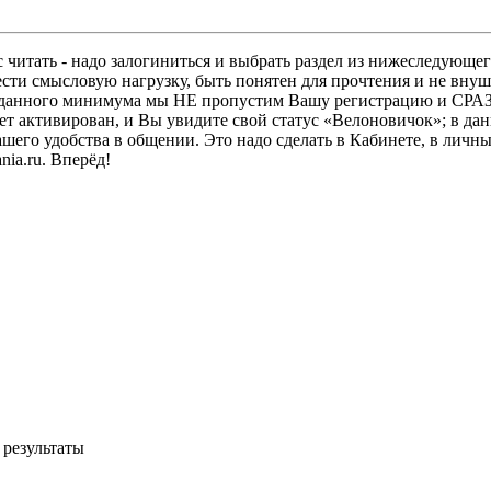
 читать - надо залогиниться и выбрать раздел из нижеследующег
ести смысловую нагрузку, быть понятен для прочтения и не в
ез данного минимума мы НЕ пропустим Вашу регистрацию и СРАЗ
дет активирован, и Вы увидите свой статус «Велоновичок»; в да
шего удобства в общении. Это надо сделать в Кабинете, в личны
ia.ru. Вперёд!
 результаты