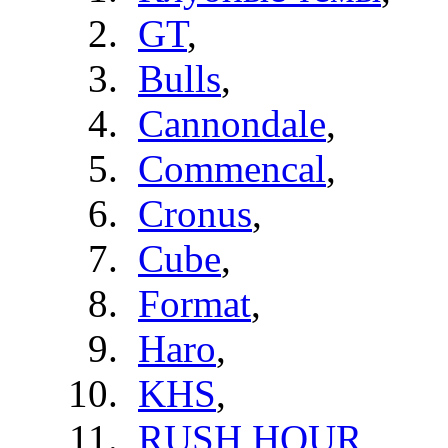
GT
,
Bulls
,
Cannondale
,
Commencal
,
Cronus
,
Cube
,
Format
,
Haro
,
KHS
,
RUSH HOUR
,