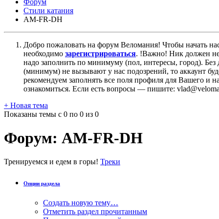
Форум
Стили катания
AM-FR-DH
Добро пожаловать на форум Веломания! Чтобы начать нас
необходимо
зарегистрироваться
. !Важно! Ник должен н
надо заполнить по минимуму (пол, интересы, город). Б
(минимум) не вызывают у нас подозрений, то аккаунт бу
рекомендуем заполнять все поля профиля для Вашего и на
ознакомиться. Если есть вопросы — пишите: vlad@veloman
+
Новая тема
Показаны темы с 0 по 0 из 0
Форум:
AM-FR-DH
Тренируемся и едем в горы!
Треки
Опции раздела
Создать новую тему…
Отметить раздел прочитанным