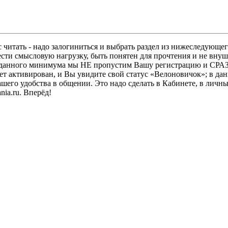
 читать - надо залогиниться и выбрать раздел из нижеследующег
ести смысловую нагрузку, быть понятен для прочтения и не в
ез данного минимума мы НЕ пропустим Вашу регистрацию и СРАЗ
дет активирован, и Вы увидите свой статус «Велоновичок»; в да
шего удобства в общении. Это надо сделать в Кабинете, в личны
ia.ru. Вперёд!