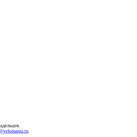
адельцев.
@velomania.ru