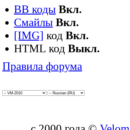
BB коды
Вкл.
Смайлы
Вкл.
[IMG]
код
Вкл.
HTML код
Выкл.
Правила форума
c 2000 года ©
Velom