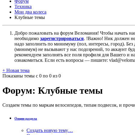
Форум
Техника
Мои два колеса
Клубные темы
Добро пожаловать на форум Веломания! Чтобы начать нас
необходимо
зарегистрироваться
. !Важно! Ник должен н
надо заполнить по минимуму (пол, интересы, город). Б
(минимум) не вызывают у нас подозрений, то аккаунт бу
рекомендуем заполнять все поля профиля для Вашего и на
ознакомиться. Если есть вопросы — пишите: vlad@veloman
+
Новая тема
Показаны темы с 0 по 0 из 0
Форум:
Клубные темы
Создаем темы по маркам велосипедов, типам подвесок, и прочи
Опции раздела
Создать новую тему…