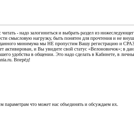
 читать - надо залогиниться и выбрать раздел из нижеследующег
ести смысловую нагрузку, быть понятен для прочтения и не в
ез данного минимума мы НЕ пропустим Вашу регистрацию и СРАЗ
дет активирован, и Вы увидите свой статус «Велоновичок»; в да
шего удобства в общении. Это надо сделать в Кабинете, в личны
ia.ru. Вперёд!
м параметрам что может нас объединять и обсуждаем их.