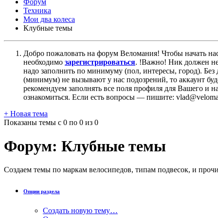
Форум
Техника
Мои два колеса
Клубные темы
Добро пожаловать на форум Веломания! Чтобы начать нас
необходимо
зарегистрироваться
. !Важно! Ник должен н
надо заполнить по минимуму (пол, интересы, город). Б
(минимум) не вызывают у нас подозрений, то аккаунт бу
рекомендуем заполнять все поля профиля для Вашего и на
ознакомиться. Если есть вопросы — пишите: vlad@veloman
+
Новая тема
Показаны темы с 0 по 0 из 0
Форум:
Клубные темы
Создаем темы по маркам велосипедов, типам подвесок, и прочи
Опции раздела
Создать новую тему…