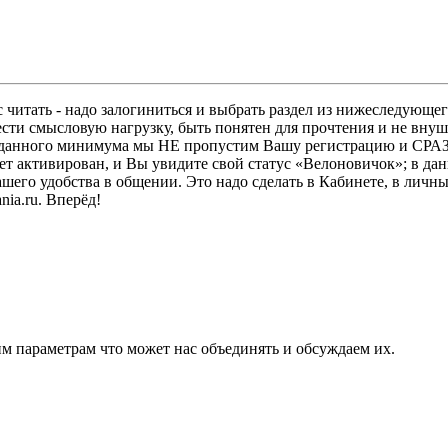
 читать - надо залогиниться и выбрать раздел из нижеследующег
ести смысловую нагрузку, быть понятен для прочтения и не в
ез данного минимума мы НЕ пропустим Вашу регистрацию и СРАЗ
дет активирован, и Вы увидите свой статус «Велоновичок»; в да
шего удобства в общении. Это надо сделать в Кабинете, в личны
ia.ru. Вперёд!
м параметрам что может нас объединять и обсуждаем их.