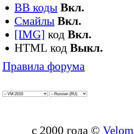
BB коды
Вкл.
Смайлы
Вкл.
[IMG]
код
Вкл.
HTML код
Выкл.
Правила форума
c 2000 года ©
Velom