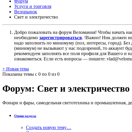
Форум
Услуги и торговля
Велорынок
Свет и электричество
Добро пожаловать на форум Веломания! Чтобы начать нас
необходимо
зарегистрироваться
. !Важно! Ник должен н
надо заполнить по минимуму (пол, интересы, город). Б
(минимум) не вызывают у нас подозрений, то аккаунт бу
рекомендуем заполнять все поля профиля для Вашего и на
ознакомиться. Если есть вопросы — пишите: vlad@veloman
+
Новая тема
Показаны темы с 0 по 0 из 0
Форум:
Свет и электричество
Фонари и фары, самодельная светотехника и промышленная, д
Опции раздела
Создать новую тему…