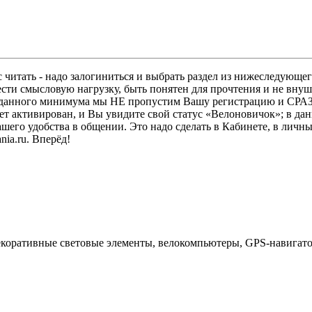
 читать - надо залогиниться и выбрать раздел из нижеследующег
ести смысловую нагрузку, быть понятен для прочтения и не в
ез данного минимума мы НЕ пропустим Вашу регистрацию и СРАЗ
дет активирован, и Вы увидите свой статус «Велоновичок»; в да
шего удобства в общении. Это надо сделать в Кабинете, в личны
ia.ru. Вперёд!
екоративные световые элементы, велокомпьютеры, GPS-навигато