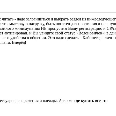
 читать - надо залогиниться и выбрать раздел из нижеследующег
ести смысловую нагрузку, быть понятен для прочтения и не в
ез данного минимума мы НЕ пропустим Вашу регистрацию и СРАЗ
дет активирован, и Вы увидите свой статус «Велоновичок»; в да
шего удобства в общении. Это надо сделать в Кабинете, в личны
ia.ru. Вперёд!
сессуаров, снаряжения и одежды. А также
где купить
все это