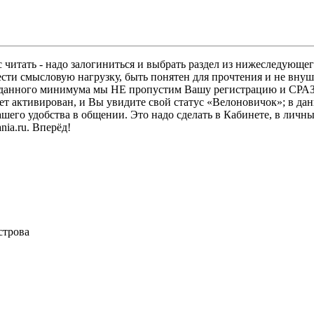
 читать - надо залогиниться и выбрать раздел из нижеследующег
ести смысловую нагрузку, быть понятен для прочтения и не в
ез данного минимума мы НЕ пропустим Вашу регистрацию и СРАЗ
дет активирован, и Вы увидите свой статус «Велоновичок»; в да
шего удобства в общении. Это надо сделать в Кабинете, в личны
ia.ru. Вперёд!
строва