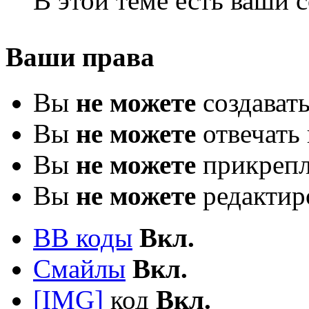
В этой теме есть ваши
Ваши права
Вы
не можете
создават
Вы
не можете
отвечать 
Вы
не можете
прикрепл
Вы
не можете
редактир
BB коды
Вкл.
Смайлы
Вкл.
[IMG]
код
Вкл.