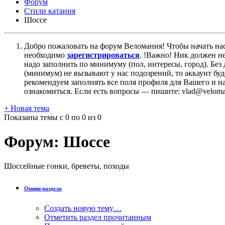
Форум
Стили катания
Шоссе
Добро пожаловать на форум Веломания! Чтобы начать нас
необходимо
зарегистрироваться
. !Важно! Ник должен н
надо заполнить по минимуму (пол, интересы, город). Б
(минимум) не вызывают у нас подозрений, то аккаунт бу
рекомендуем заполнять все поля профиля для Вашего и на
ознакомиться. Если есть вопросы — пишите: vlad@veloman
+
Новая тема
Показаны темы с 0 по 0 из 0
Форум:
Шоссе
Шоссейные гонки, бреветы, походы
Опции раздела
Создать новую тему…
Отметить раздел прочитанным