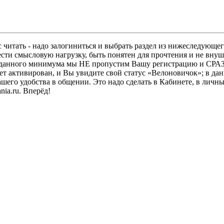
 читать - надо залогиниться и выбрать раздел из нижеследующег
ести смысловую нагрузку, быть понятен для прочтения и не в
ез данного минимума мы НЕ пропустим Вашу регистрацию и СРАЗ
дет активирован, и Вы увидите свой статус «Велоновичок»; в да
шего удобства в общении. Это надо сделать в Кабинете, в личны
ia.ru. Вперёд!