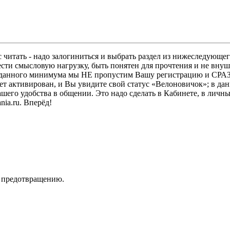
 читать - надо залогиниться и выбрать раздел из нижеследующег
ести смысловую нагрузку, быть понятен для прочтения и не в
ез данного минимума мы НЕ пропустим Вашу регистрацию и СРАЗ
дет активирован, и Вы увидите свой статус «Велоновичок»; в да
шего удобства в общении. Это надо сделать в Кабинете, в личны
ia.ru. Вперёд!
х предотвращению.