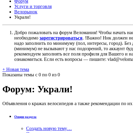
Форум
Услуги и торговля
Велорынок
Украли!
Добро пожаловать на форум Веломания! Чтобы начать нас
необходимо
зарегистрироваться
. !Важно! Ник должен н
надо заполнить по минимуму (пол, интересы, город). Б
(минимум) не вызывают у нас подозрений, то аккаунт бу
рекомендуем заполнять все поля профиля для Вашего и на
ознакомиться. Если есть вопросы — пишите: vlad@veloman
+
Новая тема
Показаны темы с 0 по 0 из 0
Форум:
Украли!
Объявления о кражах велосипедов а также рекомендации по и
Опции раздела
Создать новую тему…