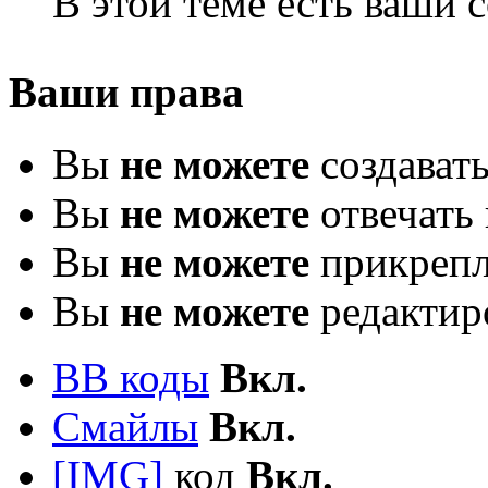
В этой теме есть ваши
Ваши права
Вы
не можете
создават
Вы
не можете
отвечать 
Вы
не можете
прикрепл
Вы
не можете
редактир
BB коды
Вкл.
Смайлы
Вкл.
[IMG]
код
Вкл.