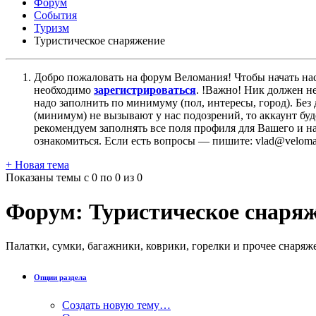
Форум
События
Туризм
Туристическое снаряжение
Добро пожаловать на форум Веломания! Чтобы начать нас
необходимо
зарегистрироваться
. !Важно! Ник должен н
надо заполнить по минимуму (пол, интересы, город). Б
(минимум) не вызывают у нас подозрений, то аккаунт бу
рекомендуем заполнять все поля профиля для Вашего и на
ознакомиться. Если есть вопросы — пишите: vlad@veloman
+
Новая тема
Показаны темы с 0 по 0 из 0
Форум:
Туристическое снаря
Палатки, сумки, багажники, коврики, горелки и прочее снаряж
Опции раздела
Создать новую тему…