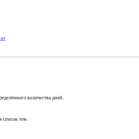
 от
ределённого количества дней.
я список тем.