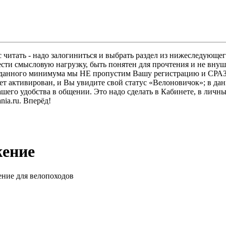
 читать - надо залогиниться и выбрать раздел из нижеследующег
ести смысловую нагрузку, быть понятен для прочтения и не в
ез данного минимума мы НЕ пропустим Вашу регистрацию и СРАЗ
дет активирован, и Вы увидите свой статус «Велоновичок»; в да
шего удобства в общении. Это надо сделать в Кабинете, в личны
ia.ru. Вперёд!
жение
ение для велопоходов