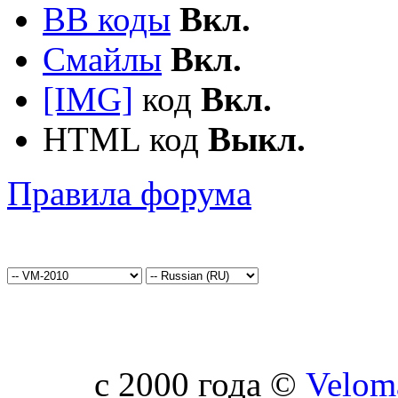
BB коды
Вкл.
Смайлы
Вкл.
[IMG]
код
Вкл.
HTML код
Выкл.
Правила форума
c 2000 года ©
Velom