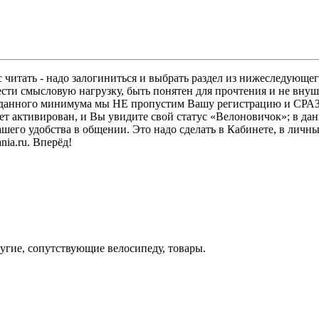
 читать - надо залогиниться и выбрать раздел из нижеследующег
ести смысловую нагрузку, быть понятен для прочтения и не в
ез данного минимума мы НЕ пропустим Вашу регистрацию и СРАЗ
дет активирован, и Вы увидите свой статус «Велоновичок»; в да
шего удобства в общении. Это надо сделать в Кабинете, в личны
ia.ru. Вперёд!
угие, сопутствующие велосипеду, товары.