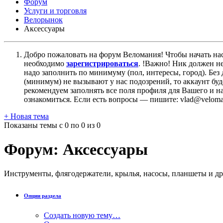
Форум
Услуги и торговля
Велорынок
Aксессуары
Добро пожаловать на форум Веломания! Чтобы начать нас
необходимо
зарегистрироваться
. !Важно! Ник должен н
надо заполнить по минимуму (пол, интересы, город). Б
(минимум) не вызывают у нас подозрений, то аккаунт бу
рекомендуем заполнять все поля профиля для Вашего и на
ознакомиться. Если есть вопросы — пишите: vlad@veloman
+
Новая тема
Показаны темы с 0 по 0 из 0
Форум:
Aксессуары
Инструменты, флягодержатели, крылья, насосы, планшеты и др
Опции раздела
Создать новую тему…