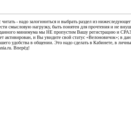
 читать - надо залогиниться и выбрать раздел из нижеследующег
ести смысловую нагрузку, быть понятен для прочтения и не в
ез данного минимума мы НЕ пропустим Вашу регистрацию и СРАЗ
дет активирован, и Вы увидите свой статус «Велоновичок»; в да
шего удобства в общении. Это надо сделать в Кабинете, в личны
ia.ru. Вперёд!