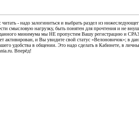
 читать - надо залогиниться и выбрать раздел из нижеследующег
ести смысловую нагрузку, быть понятен для прочтения и не в
ез данного минимума мы НЕ пропустим Вашу регистрацию и СРАЗ
дет активирован, и Вы увидите свой статус «Велоновичок»; в да
шего удобства в общении. Это надо сделать в Кабинете, в личны
ia.ru. Вперёд!