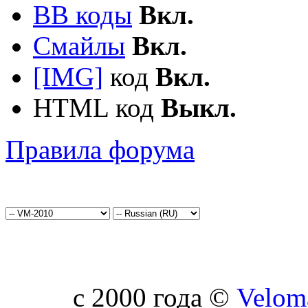
BB коды
Вкл.
Смайлы
Вкл.
[IMG]
код
Вкл.
HTML код
Выкл.
Правила форума
c 2000 года ©
Velom