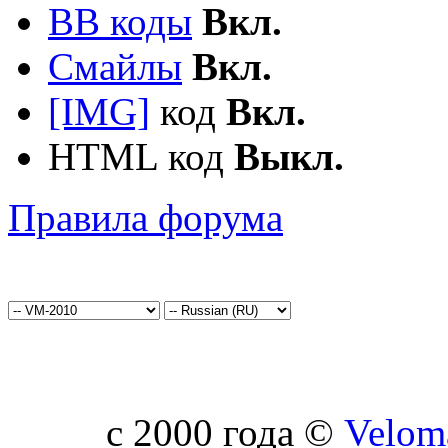
BB коды
Вкл.
Смайлы
Вкл.
[IMG]
код
Вкл.
HTML код
Выкл.
Правила форума
c 2000 года ©
Velom