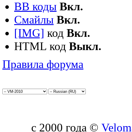
BB коды
Вкл.
Смайлы
Вкл.
[IMG]
код
Вкл.
HTML код
Выкл.
Правила форума
c 2000 года ©
Velom