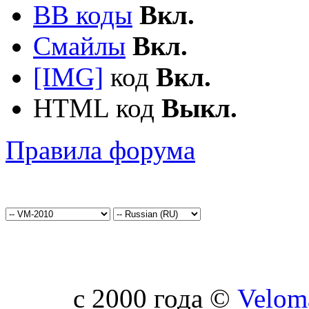
BB коды
Вкл.
Смайлы
Вкл.
[IMG]
код
Вкл.
HTML код
Выкл.
Правила форума
c 2000 года ©
Velom