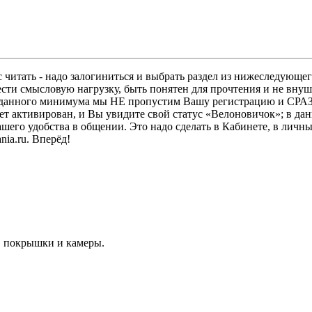
 читать - надо залогиниться и выбрать раздел из нижеследующег
ести смысловую нагрузку, быть понятен для прочтения и не в
ез данного минимума мы НЕ пропустим Вашу регистрацию и СРАЗ
дет активирован, и Вы увидите свой статус «Велоновичок»; в да
шего удобства в общении. Это надо сделать в Кабинете, в личны
ia.ru. Вперёд!
и, покрышки и камеры.