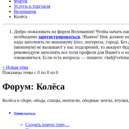
Форум
Услуги и торговля
Велорынок
Колёса
Добро пожаловать на форум Веломания! Чтобы начать нас
необходимо
зарегистрироваться
. !Важно! Ник должен н
надо заполнить по минимуму (пол, интересы, город). Б
(минимум) не вызывают у нас подозрений, то аккаунт бу
рекомендуем заполнять все поля профиля для Вашего и на
ознакомиться. Если есть вопросы — пишите: vlad@veloman
+
Новая тема
Показаны темы с 0 по 0 из 0
Форум:
Колёса
Колёса в сборе, обода, спицы, ниппели, ободные ленты, втулк
Опции раздела
Создать новую тему…