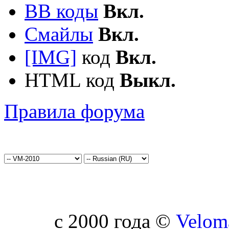
BB коды
Вкл.
Смайлы
Вкл.
[IMG]
код
Вкл.
HTML код
Выкл.
Правила форума
c 2000 года ©
Velom