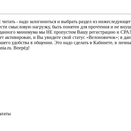
 читать - надо залогиниться и выбрать раздел из нижеследующег
ести смысловую нагрузку, быть понятен для прочтения и не в
ез данного минимума мы НЕ пропустим Вашу регистрацию и СРАЗ
дет активирован, и Вы увидите свой статус «Велоновичок»; в да
шего удобства в общении. Это надо сделать в Кабинете, в личны
ia.ru. Вперёд!
ьтаты