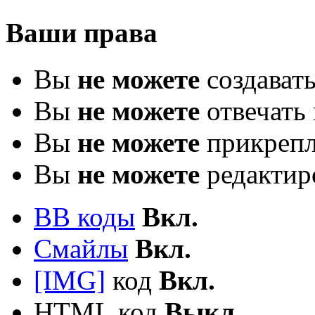
Ваши права
Вы
не можете
создават
Вы
не можете
отвечать 
Вы
не можете
прикрепл
Вы
не можете
редактир
BB коды
Вкл.
Смайлы
Вкл.
[IMG]
код
Вкл.
HTML код
Выкл.