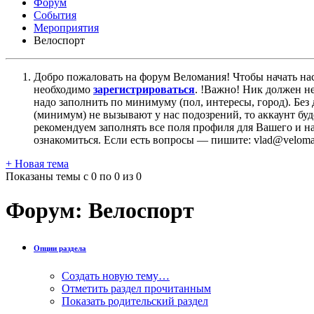
Форум
События
Мероприятия
Велоспорт
Добро пожаловать на форум Веломания! Чтобы начать нас
необходимо
зарегистрироваться
. !Важно! Ник должен н
надо заполнить по минимуму (пол, интересы, город). Б
(минимум) не вызывают у нас подозрений, то аккаунт бу
рекомендуем заполнять все поля профиля для Вашего и на
ознакомиться. Если есть вопросы — пишите: vlad@veloman
+
Новая тема
Показаны темы с 0 по 0 из 0
Форум:
Велоспорт
Опции раздела
Создать новую тему…
Отметить раздел прочитанным
Показать родительский раздел