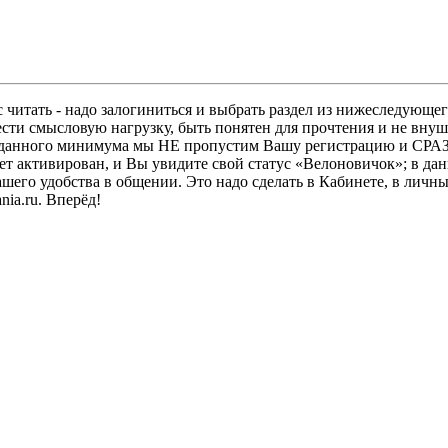
 читать - надо залогиниться и выбрать раздел из нижеследующег
ести смысловую нагрузку, быть понятен для прочтения и не в
ез данного минимума мы НЕ пропустим Вашу регистрацию и СРАЗ
дет активирован, и Вы увидите свой статус «Велоновичок»; в да
шего удобства в общении. Это надо сделать в Кабинете, в личны
ia.ru. Вперёд!