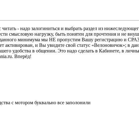
 читать - надо залогиниться и выбрать раздел из нижеследующег
ести смысловую нагрузку, быть понятен для прочтения и не в
ез данного минимума мы НЕ пропустим Вашу регистрацию и СРАЗ
дет активирован, и Вы увидите свой статус «Велоновичок»; в да
шего удобства в общении. Это надо сделать в Кабинете, в личны
ia.ru. Вперёд!
дства с мотором буквально все заполонили