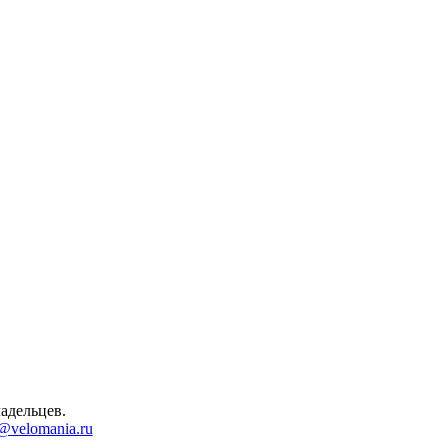
адельцев.
@velomania.ru