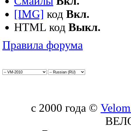
Смайлы
Вкл.
[IMG]
код
Вкл.
HTML код
Выкл.
Правила форума
c 2000 года ©
Velom
ВЕЛ